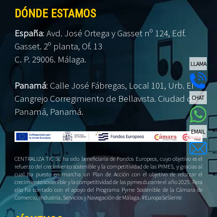
DÓNDE ESTAMOS
España
:
Avd. José Ortega y Gasset nº 124, Edf.
Gasset. 2º planta, Of. 13
C. P. 29006. Málaga.
LLAMA
Panamá
:
Calle José Fábregas, Local 101, Urb. El
Cangrejo Corregimiento de Bellavista. Ciudad de
CHAT
Panamá, Panamá.
EMAIL
CENTRALIZA TIC SL ha sido beneficiaria de Fondos Europeos, cuyo objetivo es el
refuerzo del crecimiento sostenible y la competitividad de las PYMES, y gracias al
cual ha puesto en marcha un Plan de Acción con el objetivo de reforzar el
crecimiento sostenible y la competitividad de las pymes durante el año 2025. Para
ello ha contado con el apoyo del Programa Pyme Sostenible de la Cámara de
Comercio, Industria, Servicios y Navegación de Málaga. #EuropaSeSiente