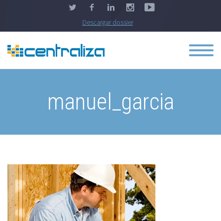
Descargar dossier
manuel_garcia