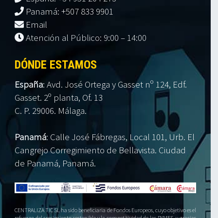
Panamá: +507 833 9901
Email
Atención al Público: 9:00 – 14:00
DÓNDE ESTAMOS
España
:
Avd. José Ortega y Gasset nº 124, Edf.
Gasset. 2º planta, Of. 13
C. P. 29006. Málaga.
Panamá
:
Calle José Fábregas, Local 101, Urb. El
Cangrejo Corregimiento de Bellavista. Ciudad
de Panamá, Panamá.
CENTRALIZA TIC SL ha sido beneficiaria de Fondos Europeos, cuyo objetivo es el
refuerzo del crecimiento sostenible y la competitividad de las PYMES, y gracias