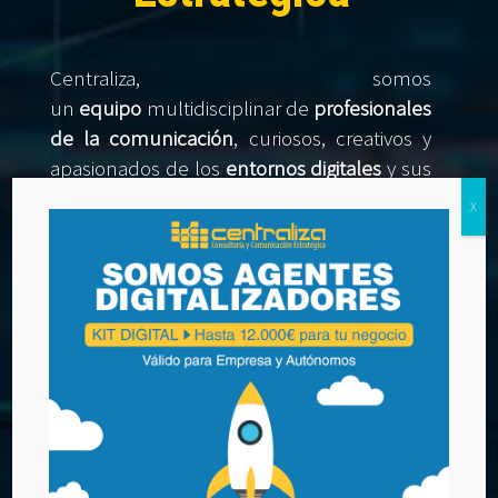
Centraliza, somos
un
equipo
multidisciplinar de
profesionales
de la comunicación
, curiosos, creativos y
apasionados de los
entornos digitales
y sus
oportunidades, que disfrutan lo que mejor
X
saben hacer:
planificar
,
crear
y
comunicar
.
Nuestros principales compromisos son la
innovación, la dedicación, el trabajo en
equipo, la
responsabilidad
, el día a día y la
pasión que le dedicamos a los proyectos
de nuestros clientes.
LLAMA
Entendemos la necesidad de mejorar sus
actividades y procesos en entornos