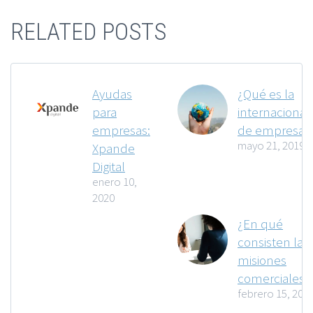
RELATED POSTS
Ayudas
¿Qué es la
para
internacional
empresas:
de empresas
mayo 21, 2019
Xpande
Digital
enero 10,
2020
¿En qué
consisten las
misiones
comerciales?
febrero 15, 202