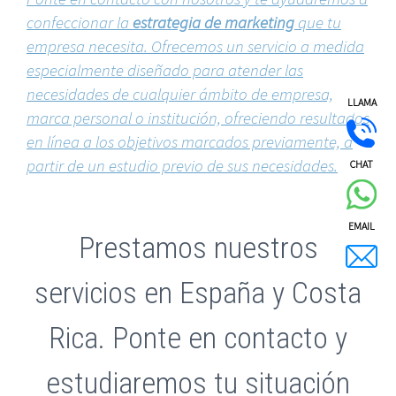
confeccionar la
estrategia de marketing
que tu
empresa necesita. Ofrecemos un servicio a medida
especialmente diseñado para atender las
necesidades de cualquier ámbito de empresa,
LLAMA
marca personal o institución, ofreciendo resultados
en línea a los objetivos marcados previamente, a
partir de un estudio previo de sus necesidades.
CHAT
EMAIL
Prestamos nuestros
servicios en España y Costa
Rica. Ponte en contacto y
estudiaremos tu situación