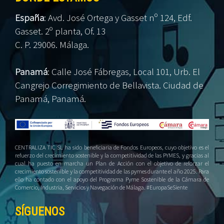
España
:
Avd. José Ortega y Gasset nº 124, Edf.
Gasset. 2º planta, Of. 13
C. P. 29006. Málaga.
Panamá
:
Calle José Fábregas, Local 101, Urb. El
Cangrejo Corregimiento de Bellavista. Ciudad de
Panamá, Panamá.
CENTRALIZA TIC SL ha sido beneficiaria de Fondos Europeos, cuyo objetivo es el
refuerzo del crecimiento sostenible y la competitividad de las PYMES, y gracias al
cual ha puesto en marcha un Plan de Acción con el objetivo de reforzar el
crecimiento sostenible y la competitividad de las pymes durante el año 2025. Para
ello ha contado con el apoyo del Programa Pyme Sostenible de la Cámara de
Comercio, Industria, Servicios y Navegación de Málaga. #EuropaSeSiente
SÍGUENOS