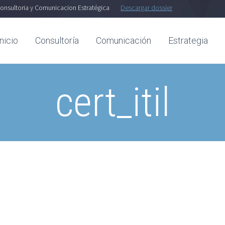
onsultoria y Comunicacion Estratégica
Descargar dossier
Inicio
Consultoría
Comunicación
Estrategia
cert_itil