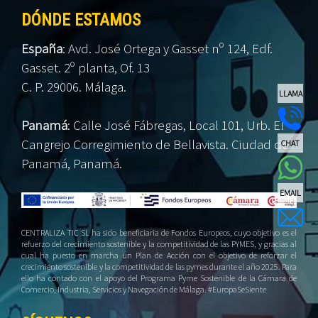
DÓNDE ESTAMOS
España
:
Avd. José Ortega y Gasset nº 124, Edf.
Gasset. 2º planta, Of. 13
C. P. 29006. Málaga.
LLAMA
Panamá
:
Calle José Fábregas, Local 101, Urb. El
Cangrejo Corregimiento de Bellavista. Ciudad de
CHAT
Panamá, Panamá.
EMAIL
CENTRALIZA TIC SL ha sido beneficiaria de Fondos Europeos, cuyo objetivo es el
refuerzo del crecimiento sostenible y la competitividad de las PYMES, y gracias al
cual ha puesto en marcha un Plan de Acción con el objetivo de reforzar el
crecimiento sostenible y la competitividad de las pymes durante el año 2025. Para
ello ha contado con el apoyo del Programa Pyme Sostenible de la Cámara de
Comercio, Industria, Servicios y Navegación de Málaga. #EuropaSeSiente