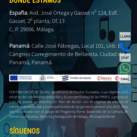
DÓNDE ESTAMOS
España
:
Avd. José Ortega y Gasset nº 124, Edf.
Gasset. 2º planta, Of. 13
C. P. 29006. Málaga.
LLAMA
Panamá
:
Calle José Fábregas, Local 101, Urb. El
Cangrejo Corregimiento de Bellavista. Ciudad de
CHAT
Panamá, Panamá.
EMAIL
CENTRALIZA TIC SL ha sido beneficiaria de Fondos Europeos, cuyo objetivo es el
refuerzo del crecimiento sostenible y la competitividad de las PYMES, y gracias al
cual ha puesto en marcha un Plan de Acción con el objetivo de reforzar el
crecimiento sostenible y la competitividad de las pymes durante el año 2025. Para
ello ha contado con el apoyo del Programa Pyme Sostenible de la Cámara de
Comercio, Industria, Servicios y Navegación de Málaga. #EuropaSeSiente
SÍGUENOS