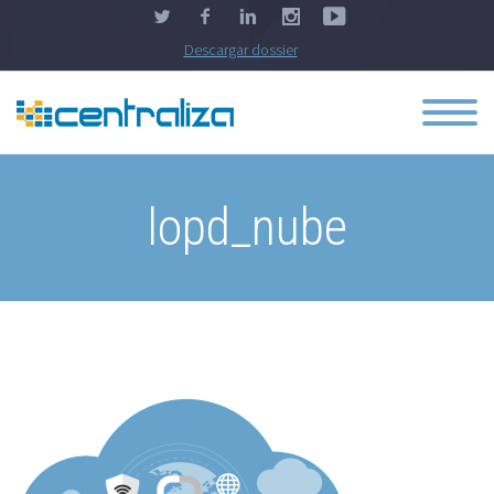
Descargar dossier
lopd_nube