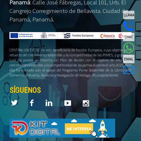
Panamá
:
Calle José Fábregas, Local 101, Urb. El
Cangrejo Corregimiento de Bellavista. Ciudad de
LLAMA
Panamá, Panamá.
CHAT
CENTRALIZA TIC SL ha sido beneficiaria de Fondos Europeos, cuyo objetivo es el
refuerzo del crecimiento sostenible y la competitividad de las PYMES, y gracias al
EMAIL
cual ha puesto en marcha un Plan de Acción con el objetivo de reforzar el
crecimiento sostenible y la competitividad de las pymes durante el año 2025. Para
ello ha contado con el apoyo del Programa Pyme Sostenible de la Cámara de
Comercio, Industria, Servicios y Navegación de Málaga. #EuropaSeSiente
SÍGUENOS