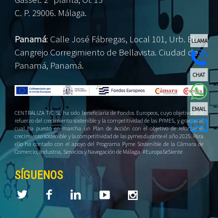
C. P. 29006. Málaga.
Panamá
:
Calle José Fábregas, Local 101, Urb. El
LLAMA
Cangrejo Corregimiento de Bellavista. Ciudad de
Panamá, Panamá.
CHAT
EMAIL
CENTRALIZA TIC SL ha sido beneficiaria de Fondos Europeos, cuyo objetivo es el
refuerzo del crecimiento sostenible y la competitividad de las PYMES, y gracias al
cual ha puesto en marcha un Plan de Acción con el objetivo de reforzar el
crecimiento sostenible y la competitividad de las pymes durante el año 2025. Para
ello ha contado con el apoyo del Programa Pyme Sostenible de la Cámara de
Comercio, Industria, Servicios y Navegación de Málaga. #EuropaSeSiente
SÍGUENOS