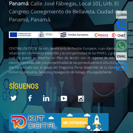
Panamá
:
Calle José Fábregas, Local 101, Urb. El
Cangrejo Corregimiento de Bellavista. Ciudad de
LLAMA
Panamá, Panamá.
CHAT
CENTRALIZA TIC SL ha sido beneficiaria de Fondos Europeos, cuyo objetivo es el
refuerzo del crecimiento sostenible y la competitividad de las PYMES, y gracias al
EMAIL
cual ha puesto en marcha un Plan de Acción con el objetivo de reforzar el
crecimiento sostenible y la competitividad de las pymes durante el año 2025. Para
ello ha contado con el apoyo del Programa Pyme Sostenible de la Cámara de
Comercio, Industria, Servicios y Navegación de Málaga. #EuropaSeSiente
SÍGUENOS