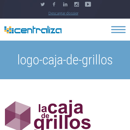
Descargar dossier
logo-caja-de-grillos