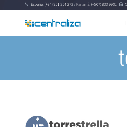
España: (+34) 951 204 273 / Panamá: (+507) 833 9901
C
t