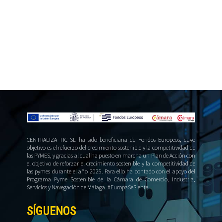
CENTRALIZA TIC SL ha sido beneficiaria de Fondos Europeos, cuyo
objetivo es el refuerzo del crecimiento sostenible y la competitividad de
las PYMES, y gracias al cual ha puesto en marcha un Plan de Acción con
el objetivo de reforzar el crecimiento sostenible y la competitividad de
las pymes durante el año 2025. Para ello ha contado con el apoyo del
Programa Pyme Sostenible de la Cámara de Comercio, Industria,
Servicios y Navegación de Málaga. #EuropaSeSiente
SÍGUENOS