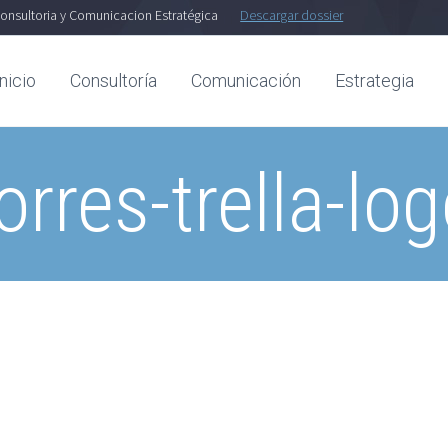
onsultoria y Comunicacion Estratégica
Descargar dossier
Inicio
Consultoría
Comunicación
Estrategia
orres-trella-lo