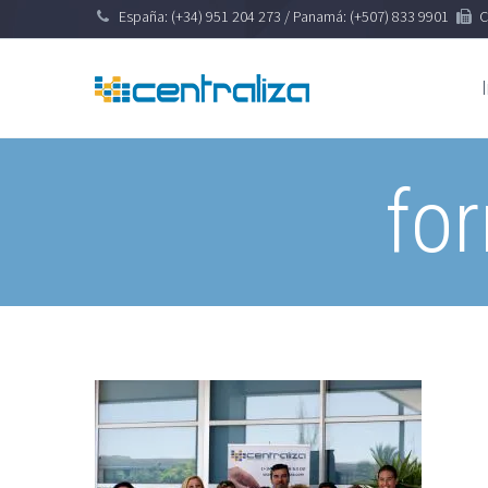
España: (+34) 951 204 273 / Panamá: (+507) 833 9901
C
fo