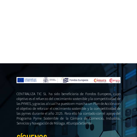
CENTRALIZA TIC SL ha sido beneficiaria de Fondos Europeos, cuyo
objetivo es el refuerzo del crecimiento sostenible y la competitividad de
las PYMES, y gracias al cual ha puesto en marcha un Plan de Acción con
el objetivo de reforzar el crecimiento sostenible y la competitividad de
las pymes durante el año 2025. Para ello ha contado con el apoyo del
Programa Pyme Sostenible de la Cámara de Comercio, Industria,
Servicios y Navegación de Málaga. #EuropaSeSiente