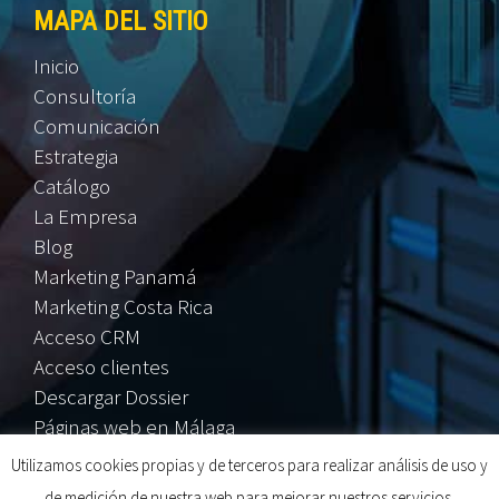
MAPA DEL SITIO
Inicio
Consultoría
Comunicación
Estrategia
Catálogo
La Empresa
Blog
Marketing Panamá
Marketing Costa Rica
Acceso CRM
Acceso clientes
Descargar Dossier
Páginas web en Málaga
Utilizamos cookies propias y de terceros para realizar análisis de uso y
2025 © Centraliza. Consultoría y Comunicación Estratégica |
de medición de nuestra web para mejorar nuestros servicios.