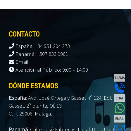
CONTACTO
España: +34 951 204 273
Panamá: +507 833 9901
Email
Atención al Público: 9:00 – 14:00
LLAMA
DÓNDE ESTAMOS
España
:
Avd. José Ortega y Gasset nº 124, Edf.
CHAT
Gasset. 2º planta, Of. 13
C. P. 29006. Málaga.
EMAIL
Panamá
:
Calle José Fábregas, Local 101, Urb. El