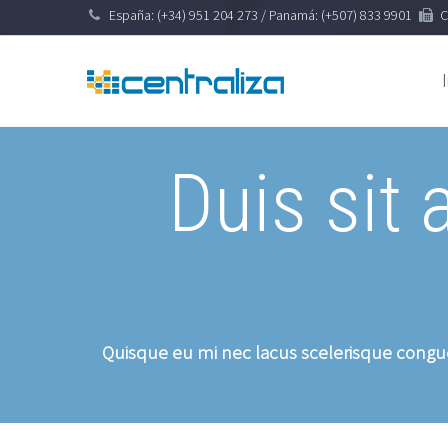
España: (+34) 951 204 273 / Panamá: (+507) 833 9901
C
Duis sit 
Quisque eu mi nec lacus scelerisque congue u