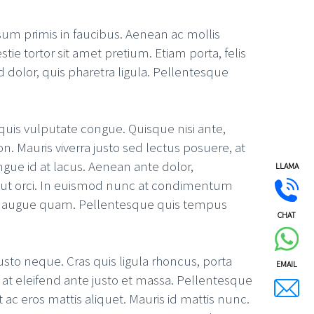
psum primis in faucibus. Aenean ac mollis
e tortor sit amet pretium. Etiam porta, felis
 dolor, quis pharetra ligula. Pellentesque
 quis vulputate congue. Quisque nisi ante,
n. Mauris viverra justo sed lectus posuere, at
ngue id at lacus. Aenean ante dolor,
LLAMA
lla ut orci. In euismod nunc at condimentum
s eu augue quam. Pellentesque quis tempus
CHAT
usto neque. Cras quis ligula rhoncus, porta
EMAIL
, at eleifend ante justo et massa. Pellentesque
 ac eros mattis aliquet. Mauris id mattis nunc.