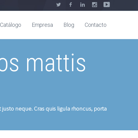
Catálogo
Empresa
Blog
Contacto
ros mattis
 justo neque. Cras quis ligula rhoncus, porta