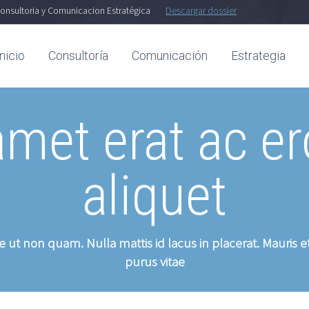
onsultoria y Comunicacion Estratégica
Descargar dossier
Inicio
Consultoría
Comunicación
Estrategia
amet erat ac e
aliquet
t non quam. Nulla mattis id lacus in placerat. Mauris et
purus vitae