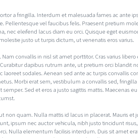
t tortor a fringilla. Interdum et malesuada fames ac ante i
Pellentesque vel faucibus felis. Praesent pretium molesti
na, nec eleifend lacus diam eu orci. Quisque eget euismod
molestie justo ut turpis dictum, ut venenatis eros varius.
am convallis in nisl sit amet porttitor. Cras varius libero
 Curabitur dapibus rutrum ante, ut pretium orci blandit no
c laoreet sodales. Aenean sed ante ac turpis convallis co
metus. Morbi erat sem, vestibulum a convallis sed, fringi
 et semper. Sed et eros a justo sagittis mattis. Maecena
ctumst.
 non quam. Nulla mattis id lacus in placerat. Mauris et j
nt, ipsum nec auctor vehicula, nibh justo tincidunt risus
ci. Nulla elementum facilisis interdum. Duis sit amet erat