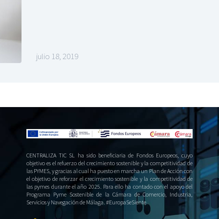
julio 18, 2019
CENTRALIZA TIC SL ha sido beneficiaria de Fondos Europeos, cuyo
objetivo es el refuerzo del crecimiento sostenible y la competitividad de
las PYMES, y gracias al cual ha puesto en marcha un Plan de Acción con
el objetivo de reforzar el crecimiento sostenible y la competitividad de
las pymes durante el año 2025. Para ello ha contado con el apoyo del
Programa Pyme Sostenible de la Cámara de Comercio, Industria,
Servicios y Navegación de Málaga. #EuropaSeSiente