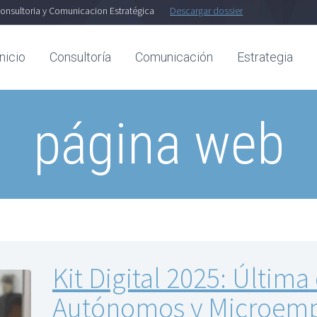
onsultoria y Comunicacion Estratégica
Descargar dossier
Inicio
Consultoría
Comunicación
Estrategia
página web
Kit Digital 2025: Últim
Autónomos y Microemp