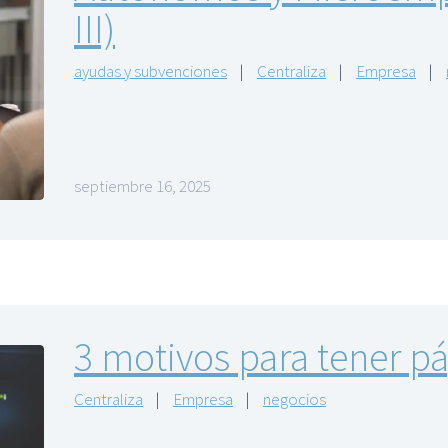
III)
ayudas y subvenciones
|
Centraliza
|
Empresa
|
septiembre 16, 2025
3 motivos para tener p
Centraliza
|
Empresa
|
negocios