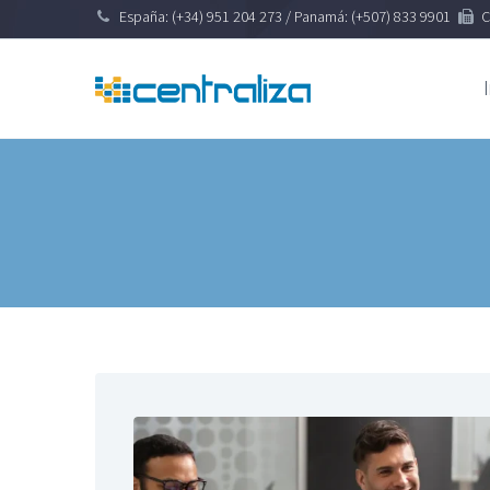
España: (+34) 951 204 273 / Panamá: (+507) 833 9901
C