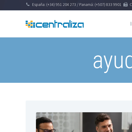
España: (+34) 951 204 273 / Panamá: (+507) 833 9901
C
ayu