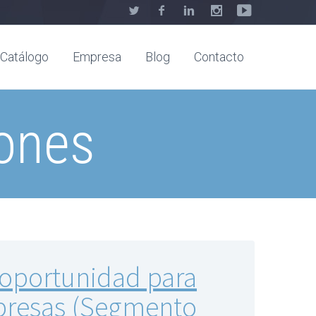
Catálogo
Empresa
Blog
Contacto
ones
a oportunidad para
resas (Segmento