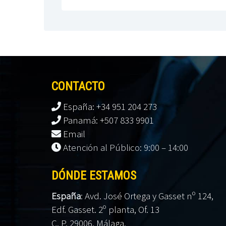
CONTACTO
España: +34 951 204 273
Panamá: +507 833 9901
Email
Atención al Público: 9:00 – 14:00
DÓNDE ESTAMOS
España
:
Avd. José Ortega y Gasset nº 124,
Edf. Gasset. 2º planta, Of. 13
C. P. 29006. Málaga.