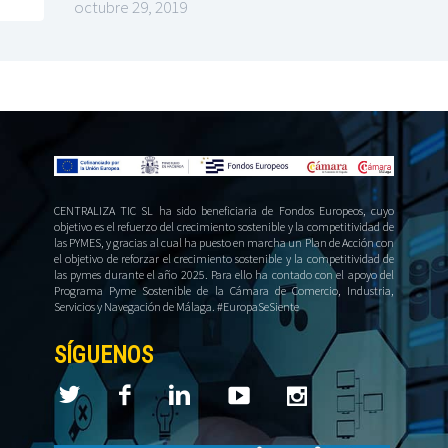
octubre 29, 2019
CENTRALIZA TIC SL ha sido beneficiaria de Fondos Europeos, cuyo
objetivo es el refuerzo del crecimiento sostenible y la competitividad de
las PYMES, y gracias al cual ha puesto en marcha un Plan de Acción con
el objetivo de reforzar el crecimiento sostenible y la competitividad de
las pymes durante el año 2025. Para ello ha contado con el apoyo del
Programa Pyme Sostenible de la Cámara de Comercio, Industria,
Servicios y Navegación de Málaga. #EuropaSeSiente
SÍGUENOS