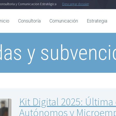
onsultoria y Comunicacion Estratégica
Descargar dossier
Inicio
Consultoría
Comunicación
Estrategia
das y subvenci
Kit Digital 2025: Últim
Autónomos y Microemp