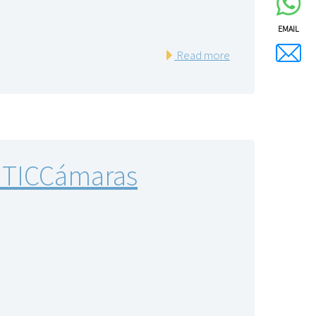
EMAIL
Read more
 TICCámaras