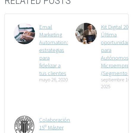
RELATED POSTS
Email
Kit Digital 202
Marketing
Última
Automation:
oportunidad
estrategias
para
para
Autónomos y
fidelizar a
Microempres
tus clientes
(Segmento III
mayo 26, 2020
septiembre 16,
2025
Colaboración
15º Máster