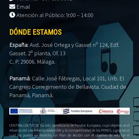
Email
Atención al Público: 9:00 – 14:00
DÓNDE ESTAMOS
España
:
Avd. José Ortega y Gasset nº 124, Edf.
Gasset. 2º planta, Of. 13
C. P. 29006. Málaga.
Panamá
:
Calle José Fábregas, Local 101, Urb. El
Cangrejo Corregimiento de Bellavista. Ciudad de
Panamá, Panamá.
CENTRALIZA TIC SL ha sido beneficiaria de Fondos Europeos, cuyo objetivo es el
refuerzo del crecimiento sostenible y la competitividad de las PYMES, y gracias al
cual ha puesto en marcha un Plan de Acción con el objetivo de reforzar el