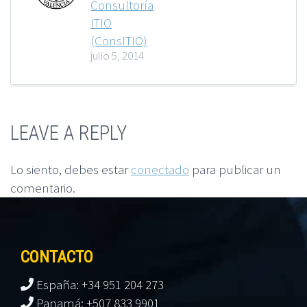
Consultoría
ITIO
(ConsITIO)
julio 5, 2014
LEAVE A REPLY
Lo siento, debes estar
conectado
para publicar un
comentario.
CONTACTO
España: +34 951 204 273
Panamá: +507 833 9901