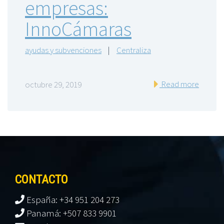
empresas:
InnoCámaras
ayudas y subvenciones
|
Centraliza
Read more
octubre 29, 2019
CONTACTO
España: +34 951 204 273
Panamá: +507 833 9901