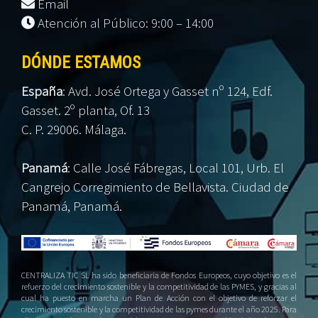
Email
Atención al Público: 9:00 – 14:00
DÓNDE ESTAMOS
España
:
Avd. José Ortega y Gasset nº 124, Edf.
Gasset. 2º planta, Of. 13
C. P. 29006. Málaga.
Panamá
:
Calle José Fábregas, Local 101, Urb. El
Cangrejo Corregimiento de Bellavista. Ciudad de
Panamá, Panamá.
CENTRALIZA TIC SL ha sido beneficiaria de Fondos Europeos, cuyo objetivo es el
refuerzo del crecimiento sostenible y la competitividad de las PYMES, y gracias al
cual ha puesto en marcha un Plan de Acción con el objetivo de reforzar el
crecimiento sostenible y la competitividad de las pymes durante el año 2025. Para