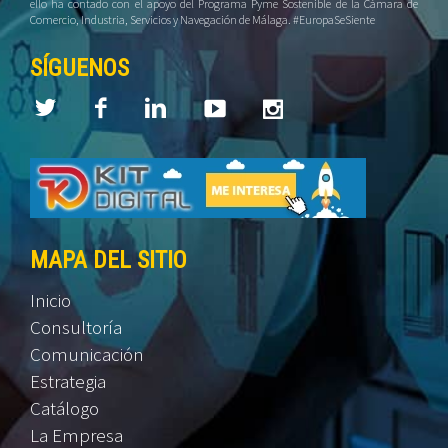
ello ha contado con el apoyo del Programa Pyme Sostenible de la Cámara de
Comercio, Industria, Servicios y Navegación de Málaga. #EuropaSeSiente
SÍGUENOS
MAPA DEL SITIO
Inicio
Consultoría
Comunicación
Estrategia
Catálogo
La Empresa